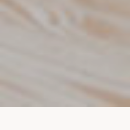
ライフスタイルに完全自然素材のこだわりを
keyboard_arrow_up