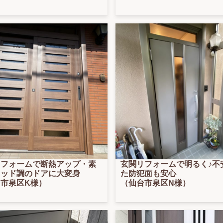
リフォームで断熱アップ・素
玄関リフォームで明るく♪不
ウッド調のドアに大変身
た防犯面も安心
市泉区K様）
（仙台市泉区N様）