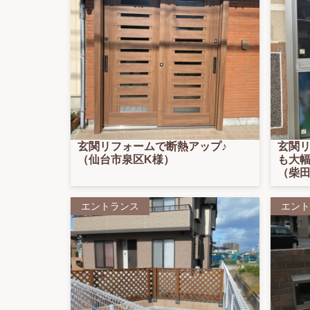
玄関リフォームで断熱アップ♪
玄関
（仙台市泉区K様）
も大幅
（柴田
エントランス
エント