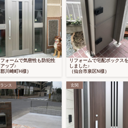
リフォームで気密性も防犯性
リフォームで宅配ボックス
アップ♪
しました♪
郡川崎町H様）
（仙台市泉区N様）
ランス
玄関