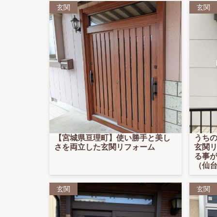
玄関
玄関
【宮城県亘理町】使い勝手と美し
うち
さを両立した玄関リフォーム
玄関
る事
（仙台
玄関
玄関