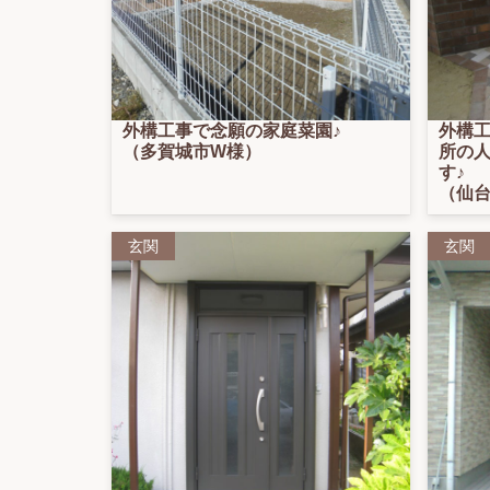
外構工事で念願の家庭菜園♪
外構
（多賀城市W様）
所の
す♪
（仙台
玄関
玄関