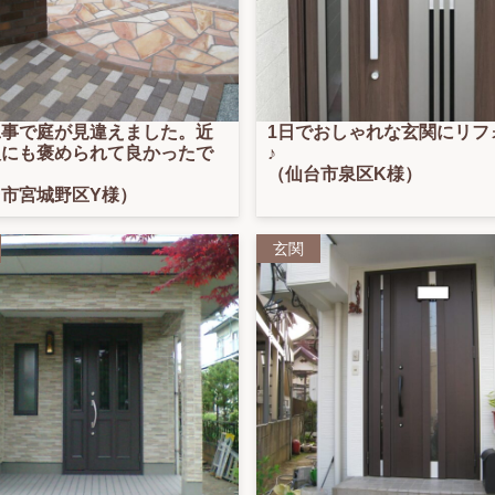
工事で庭が見違えました。近
1日でおしゃれな玄関にリフ
人にも褒められて良かったで
♪
（仙台市泉区K様）
市宮城野区Y様）
玄関