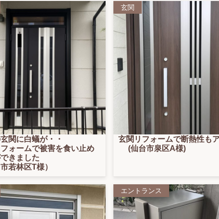
玄関
の玄関に白蟻が・・
玄関リフォームで断熱性も
リフォームで被害を食い止め
(仙台市泉区A様)
ができました
市若林区T様）
エントランス