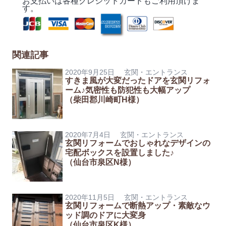
お支払いは各種クレジットカードもご利用頂けま
す。
関連記事
2020年9月25日
玄関・エントランス
すきま風が大変だったドアを玄関リフォ
ーム♪気密性も防犯性も大幅アップ
（柴田郡川崎町H様）
2020年7月4日
玄関・エントランス
玄関リフォームでおしゃれなデザインの
宅配ボックスを設置しました♪
（仙台市泉区N様）
2020年11月5日
玄関・エントランス
玄関リフォームで断熱アップ・素敵なウ
ッド調のドアに大変身
（仙台市泉区K様）