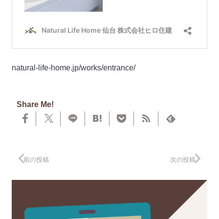
natural-life-home.jp/works/entrance/
Share Me!
前の投稿
次の投稿