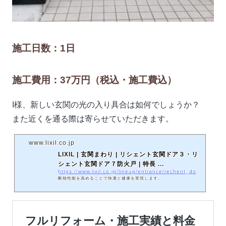
施工日数：1日
施工費用：37万円（税込・施工費込）
I様、新しい玄関の光の入り具合は如何でしょうか？
また近くを通る際は寄らせていただきます。
www.lixil.co.jp
LIXIL | 玄関まわり | リシェント玄関ドア３・リ
シェント玄関ドア７防火戸 | 特長 ...
https://www.lixil.co.jp/lineup/entrance/rechent_door/feature/eco/
断熱性能を高めることで快適と健康を実現します。