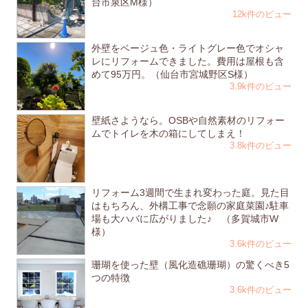
台市泉区M様）
12k件のビュー
外壁をベージュ色・ライトグレー色でオシャ
レにリフォームできました。費用は屋根も含
めて95万円。（仙台市宮城野区S様）
3.9k件のビュー
壁紙さようなら。OSBや自然素材のリフォー
ムでトイレを木の箱にしてしまえ！
3.8k件のビュー
リフォーム3週間で生まれ変わった庭。見た目
はもちろん、外構工事で念願の家庭菜園♪駐車
場も大ハバに広がりました♪ （多賀城市W
様）
3.6k件のビュー
珊瑚を使った壁（風化造礁珊瑚）の驚くべき5
つの特徴
3.6k件のビュー