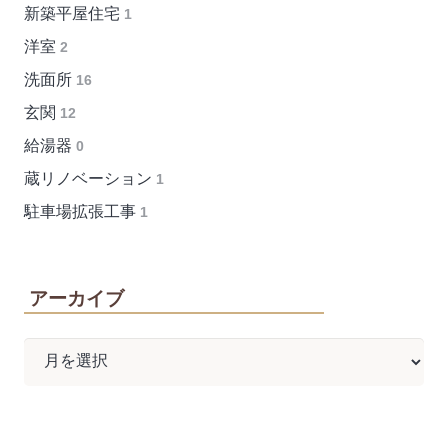
新築平屋住宅
1
洋室
2
洗面所
16
玄関
12
給湯器
0
蔵リノベーション
1
駐車場拡張工事
1
アーカイブ
ア
ー
カ
イ