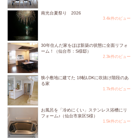
南光台夏祭り 2026
3.4k件のビュー
30年住んだ家をほぼ新築の状態に全面リフォ
ーム！（仙台市：S様邸）
2.3k件のビュー
狭小敷地に建てた 18帖LDKに吹抜け階段のあ
る家
1.7k件のビュー
お風呂を「冷めにくい」ステンレス浴槽にリ
フォーム♪（仙台市泉区S様）
1.5k件のビュー