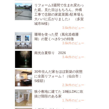
リフォーム3週間で生まれ変わっ
た庭。見た目はもちろん、外構
工事で念願の家庭菜園♪駐車場も
大ハバに広がりました♪ （多賀
城市W様）
3.6k件のビュー
珊瑚を使った壁（風化造礁珊
瑚）の驚くべき5つの特徴
3.6k件のビュー
南光台夏祭り 2026
3.4k件のビュー
30年住んだ家をほぼ新築の状態
に全面リフォーム！（仙台市：
S様邸）
2.3k件のビュー
狭小敷地に建てた 18帖LDKに吹
抜け階段のある家
1.7k件のビュー