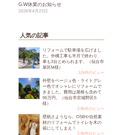
G.W休業のお知らせ
2026年4月23日
人気の記事
リフォームで駐車場を広げまし
た。外構工事も半月で終わり、
車も3台とめられます。（仙台市
泉区M様）
12k件のビュー
外壁をベージュ色・ライトグレ
ー色でオシャレにリフォームで
きました。費用は屋根も含めて
95万円。（仙台市宮城野区S
様）
3.9k件のビュー
壁紙さようなら。OSBや自然素
材のリフォームでトイレを木の
箱にしてしまえ！
3.8k件のビュー