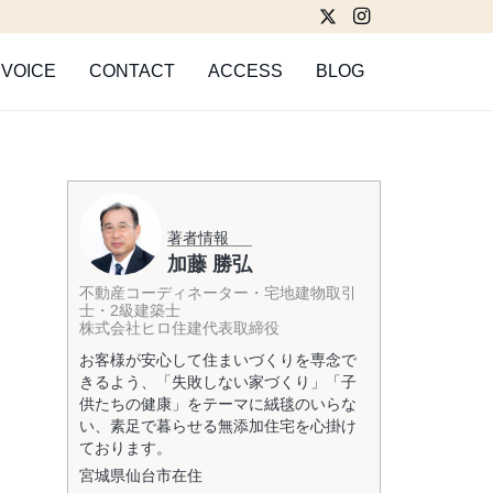
VOICE
CONTACT
ACCESS
BLOG
著者情報
加藤 勝弘
不動産コーディネーター・宅地建物取引
士・2級建築士
株式会社ヒロ住建代表取締役
お客様が安心して住まいづくりを専念で
きるよう、「失敗しない家づくり」「子
供たちの健康」をテーマに絨毯のいらな
い、素足で暮らせる無添加住宅を心掛け
ております。
宮城県
仙台市
在住