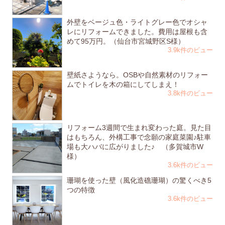
外壁をベージュ色・ライトグレー色でオシャ
レにリフォームできました。費用は屋根も含
めて95万円。（仙台市宮城野区S様）
3.9k件のビュー
壁紙さようなら。OSBや自然素材のリフォー
ムでトイレを木の箱にしてしまえ！
3.8k件のビュー
リフォーム3週間で生まれ変わった庭。見た目
はもちろん、外構工事で念願の家庭菜園♪駐車
場も大ハバに広がりました♪ （多賀城市W
様）
3.6k件のビュー
珊瑚を使った壁（風化造礁珊瑚）の驚くべき5
つの特徴
3.6k件のビュー