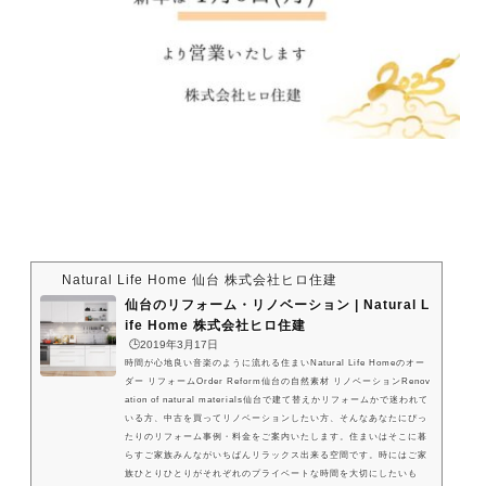
Natural Life Home 仙台 株式会社ヒロ住建
仙台のリフォーム・リノベーション | Natural L
ife Home 株式会社ヒロ住建
🕒️2019年3月17日
時間が心地良い音楽のように流れる住まいNatural Life Homeのオー
ダー リフォームOrder Reform仙台の自然素材 リノベーションRenov
ation of natural materials仙台で建て替えかリフォームかで迷われて
いる方、中古を買ってリノベーションしたい方、そんなあなたにぴっ
たりのリフォーム事例・料金をご案内いたします。住まいはそこに暮
らすご家族みんながいちばんリラックス出来る空間です。時にはご家
族ひとりひとりがそれぞれのプライベートな時間を大切にしたいも