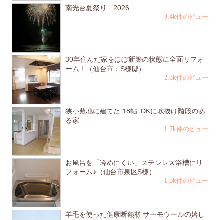
南光台夏祭り 2026
3.4k件のビュー
30年住んだ家をほぼ新築の状態に全面リフォ
ーム！（仙台市：S様邸）
2.3k件のビュー
狭小敷地に建てた 18帖LDKに吹抜け階段のあ
る家
1.7k件のビュー
お風呂を「冷めにくい」ステンレス浴槽にリ
フォーム♪（仙台市泉区S様）
1.5k件のビュー
羊毛を使った健康断熱材 サーモウールの嬉し