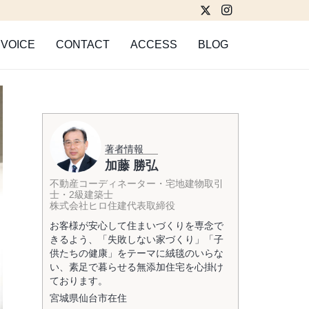
VOICE
CONTACT
ACCESS
BLOG
著者情報
加藤 勝弘
不動産コーディネーター・宅地建物取引
士・2級建築士
株式会社ヒロ住建代表取締役
お客様が安心して住まいづくりを専念で
きるよう、「失敗しない家づくり」「子
供たちの健康」をテーマに絨毯のいらな
い、素足で暮らせる無添加住宅を心掛け
ております。
宮城県
仙台市
在住