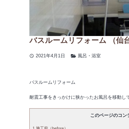
バスルームリフォーム （仙
2021年4月1日
風呂・浴室
schedule
バスルームリフォーム
耐震工事をきっかけに狭かったお風呂を移動し
このページのコン
1
施工前（before）