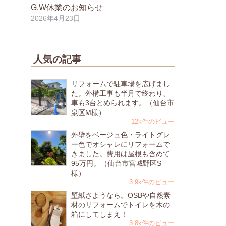
G.W休業のお知らせ
2026年4月23日
人気の記事
リフォームで駐車場を広げまし
た。外構工事も半月で終わり、
車も3台とめられます。（仙台市
泉区M様）
12k件のビュー
外壁をベージュ色・ライトグレ
ー色でオシャレにリフォームで
きました。費用は屋根も含めて
95万円。（仙台市宮城野区S
様）
3.9k件のビュー
壁紙さようなら。OSBや自然素
材のリフォームでトイレを木の
箱にしてしまえ！
3.8k件のビュー