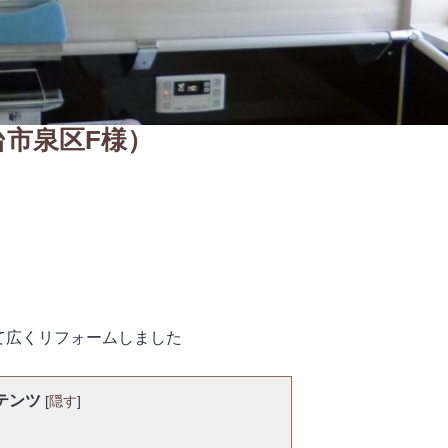
台市泉区F様）
て広くリフォームしました
テンツ
[
隠す
]