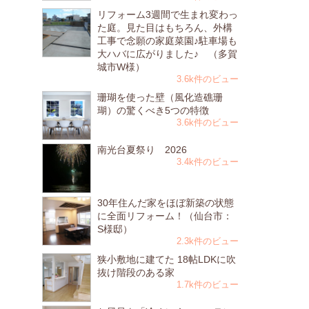
リフォーム3週間で生まれ変わっ
た庭。見た目はもちろん、外構
工事で念願の家庭菜園♪駐車場も
大ハバに広がりました♪ （多賀
城市W様）
3.6k件のビュー
珊瑚を使った壁（風化造礁珊
瑚）の驚くべき5つの特徴
3.6k件のビュー
南光台夏祭り 2026
3.4k件のビュー
30年住んだ家をほぼ新築の状態
に全面リフォーム！（仙台市：
S様邸）
2.3k件のビュー
狭小敷地に建てた 18帖LDKに吹
抜け階段のある家
1.7k件のビュー