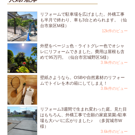
リフォームで駐車場を広げました。外構工事
も半月で終わり、車も3台とめられます。（仙
台市泉区M様）
12k件のビュー
外壁をベージュ色・ライトグレー色でオシャ
レにリフォームできました。費用は屋根も含
めて95万円。（仙台市宮城野区S様）
3.9k件のビュー
壁紙さようなら。OSBや自然素材のリフォー
ムでトイレを木の箱にしてしまえ！
3.8k件のビュー
リフォーム3週間で生まれ変わった庭。見た目
はもちろん、外構工事で念願の家庭菜園♪駐車
場も大ハバに広がりました♪ （多賀城市W
様）
3.6k件のビュー