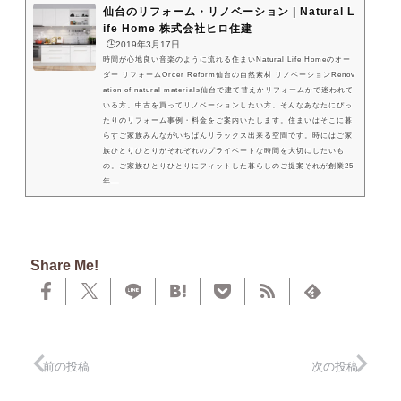
仙台のリフォーム・リノベーション | Natural L
ife Home 株式会社ヒロ住建
🕒️2019年3月17日
時間が心地良い音楽のように流れる住まいNatural Life Homeのオー
ダー リフォームOrder Reform仙台の自然素材 リノベーションRenov
ation of natural materials仙台で建て替えかリフォームかで迷われて
いる方、中古を買ってリノベーションしたい方、そんなあなたにぴっ
たりのリフォーム事例・料金をご案内いたします。住まいはそこに暮
らすご家族みんながいちばんリラックス出来る空間です。時にはご家
族ひとりひとりがそれぞれのプライベートな時間を大切にしたいも
の。ご家族ひとりひとりにフィットした暮らしのご提案それが創業25
年...
Share Me!
前の投稿
次の投稿