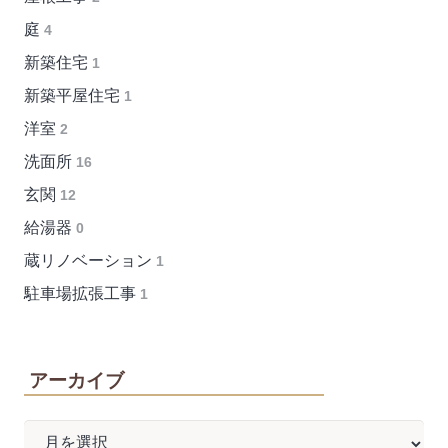
庭
4
新築住宅
1
新築平屋住宅
1
洋室
2
洗面所
16
玄関
12
給湯器
0
蔵リノベーション
1
駐車場拡張工事
1
アーカイブ
ア