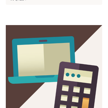
ー
カ
イ
ブ