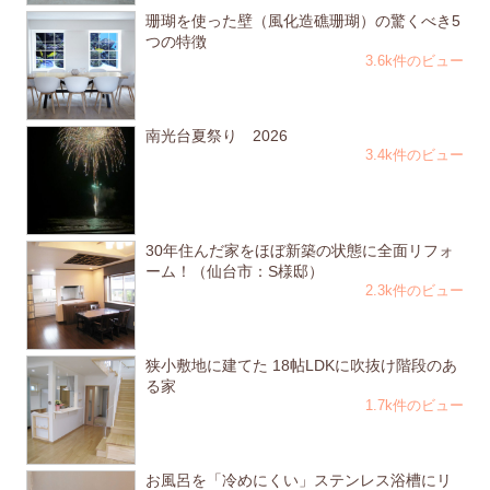
珊瑚を使った壁（風化造礁珊瑚）の驚くべき5
つの特徴
3.6k件のビュー
南光台夏祭り 2026
3.4k件のビュー
30年住んだ家をほぼ新築の状態に全面リフォ
ーム！（仙台市：S様邸）
2.3k件のビュー
狭小敷地に建てた 18帖LDKに吹抜け階段のあ
る家
1.7k件のビュー
お風呂を「冷めにくい」ステンレス浴槽にリ