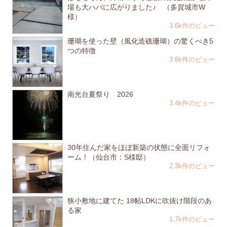
場も大ハバに広がりました♪ （多賀城市W
様）
3.6k件のビュー
珊瑚を使った壁（風化造礁珊瑚）の驚くべき5
つの特徴
3.6k件のビュー
南光台夏祭り 2026
3.4k件のビュー
30年住んだ家をほぼ新築の状態に全面リフォ
ーム！（仙台市：S様邸）
2.3k件のビュー
狭小敷地に建てた 18帖LDKに吹抜け階段のあ
る家
1.7k件のビュー