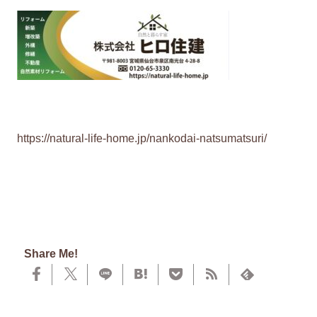
https://natural-life-home.jp/nankodai-natsumatsuri/
Share Me!