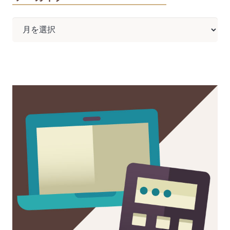
ア
ー
カ
イ
ブ