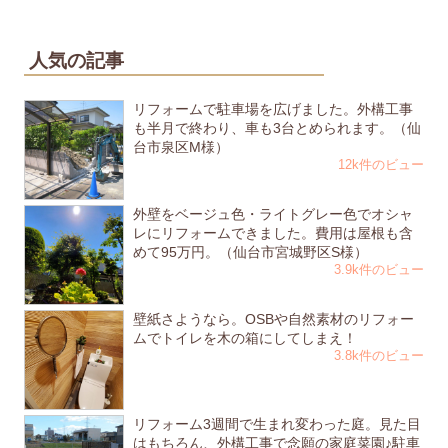
人気の記事
リフォームで駐車場を広げました。外構工事
も半月で終わり、車も3台とめられます。（仙
台市泉区M様）
12k件のビュー
外壁をベージュ色・ライトグレー色でオシャ
レにリフォームできました。費用は屋根も含
めて95万円。（仙台市宮城野区S様）
3.9k件のビュー
壁紙さようなら。OSBや自然素材のリフォー
ムでトイレを木の箱にしてしまえ！
3.8k件のビュー
リフォーム3週間で生まれ変わった庭。見た目
はもちろん、外構工事で念願の家庭菜園♪駐車