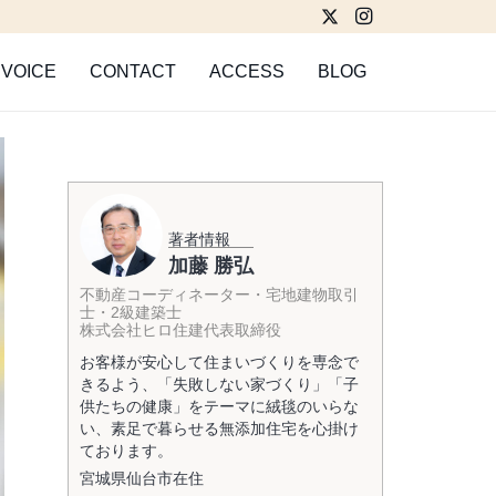
VOICE
CONTACT
ACCESS
BLOG
著者情報
加藤 勝弘
不動産コーディネーター・宅地建物取引
士・2級建築士
株式会社ヒロ住建代表取締役
お客様が安心して住まいづくりを専念で
きるよう、「失敗しない家づくり」「子
供たちの健康」をテーマに絨毯のいらな
い、素足で暮らせる無添加住宅を心掛け
ております。
宮城県
仙台市
在住