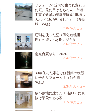
リフォーム3週間で生まれ変わっ
た庭。見た目はもちろん、外構
工事で念願の家庭菜園♪駐車場も
大ハバに広がりました♪ （多賀
城市W様）
3.6k件のビュー
珊瑚を使った壁（風化造礁珊
瑚）の驚くべき5つの特徴
3.6k件のビュー
南光台夏祭り 2026
3.4k件のビュー
30年住んだ家をほぼ新築の状態
に全面リフォーム！（仙台市：
S様邸）
2.3k件のビュー
狭小敷地に建てた 18帖LDKに吹
抜け階段のある家
1.7k件のビュー