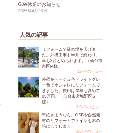
G.W休業のお知らせ
2026年4月23日
人気の記事
リフォームで駐車場を広げまし
た。外構工事も半月で終わり、
車も3台とめられます。（仙台市
泉区M様）
12k件のビュー
外壁をベージュ色・ライトグレ
ー色でオシャレにリフォームで
きました。費用は屋根も含めて
95万円。（仙台市宮城野区S
様）
3.9k件のビュー
壁紙さようなら。OSBや自然素
材のリフォームでトイレを木の
箱にしてしまえ！
3.8k件のビュー