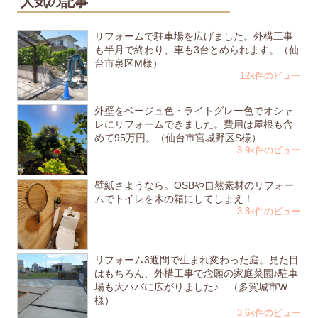
人気の記事
リフォームで駐車場を広げました。外構工事
も半月で終わり、車も3台とめられます。（仙
台市泉区M様）
12k件のビュー
外壁をベージュ色・ライトグレー色でオシャ
レにリフォームできました。費用は屋根も含
めて95万円。（仙台市宮城野区S様）
3.9k件のビュー
壁紙さようなら。OSBや自然素材のリフォー
ムでトイレを木の箱にしてしまえ！
3.8k件のビュー
リフォーム3週間で生まれ変わった庭。見た目
はもちろん、外構工事で念願の家庭菜園♪駐車
場も大ハバに広がりました♪ （多賀城市W
様）
3.6k件のビュー