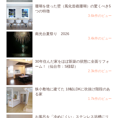
珊瑚を使った壁（風化造礁珊瑚）の驚くべき5
つの特徴
3.6k件のビュー
南光台夏祭り 2026
3.4k件のビュー
30年住んだ家をほぼ新築の状態に全面リフォ
ーム！（仙台市：S様邸）
2.3k件のビュー
狭小敷地に建てた 18帖LDKに吹抜け階段のあ
る家
1.7k件のビュー
お風呂を「冷めにくい」ステンレス浴槽にリ