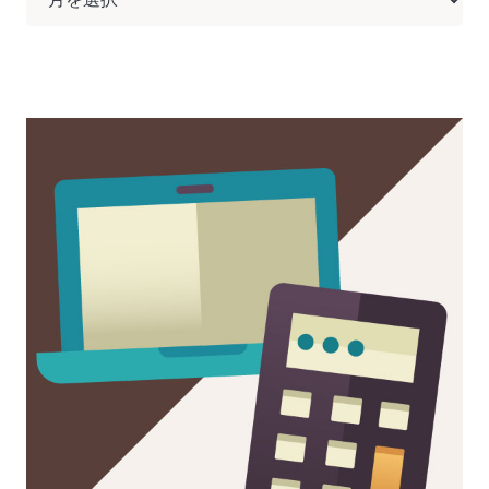
ー
カ
イ
ブ