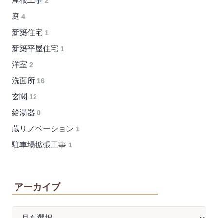
屋根工事
2
庭
4
新築住宅
1
新築平屋住宅
1
洋室
2
洗面所
16
玄関
12
給湯器
0
蔵リノベーション
1
駐車場拡張工事
1
アーカイブ
ア