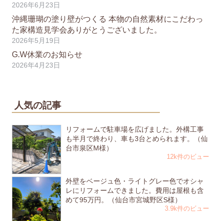
2026年6月23日
沖縄珊瑚の塗り壁がつくる 本物の自然素材にこだわっ
た家構造見学会ありがとうございました。
2026年5月19日
G.W休業のお知らせ
2026年4月23日
人気の記事
リフォームで駐車場を広げました。外構工事
も半月で終わり、車も3台とめられます。（仙
台市泉区M様）
12k件のビュー
外壁をベージュ色・ライトグレー色でオシャ
レにリフォームできました。費用は屋根も含
めて95万円。（仙台市宮城野区S様）
3.9k件のビュー