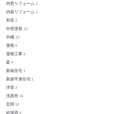
内窓リフォーム
1
内装リフォーム
1
和室
2
外壁塗装
13
外構
13
屋根
5
屋根工事
2
庭
4
新築住宅
1
新築平屋住宅
1
洋室
2
洗面所
16
玄関
12
給湯器
0