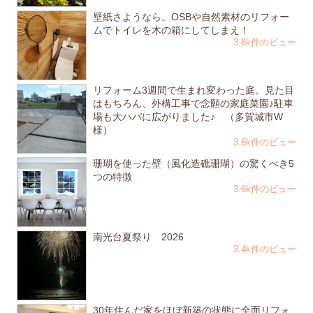
壁紙さようなら。OSBや自然素材のリフォー
ムでトイレを木の箱にしてしまえ！
3.8k件のビュー
リフォーム3週間で生まれ変わった庭。見た目
はもちろん、外構工事で念願の家庭菜園♪駐車
場も大ハバに広がりました♪ （多賀城市W
様）
3.6k件のビュー
珊瑚を使った壁（風化造礁珊瑚）の驚くべき5
つの特徴
3.6k件のビュー
南光台夏祭り 2026
3.4k件のビュー
30年住んだ家をほぼ新築の状態に全面リフォ