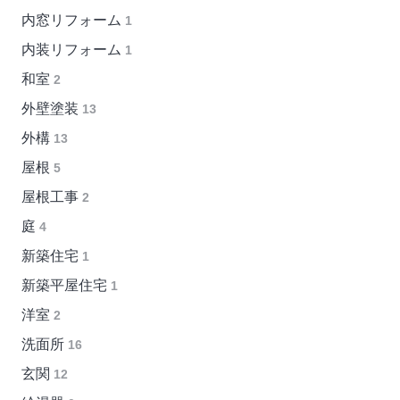
内窓リフォーム
1
内装リフォーム
1
和室
2
外壁塗装
13
外構
13
屋根
5
屋根工事
2
庭
4
新築住宅
1
新築平屋住宅
1
洋室
2
洗面所
16
玄関
12