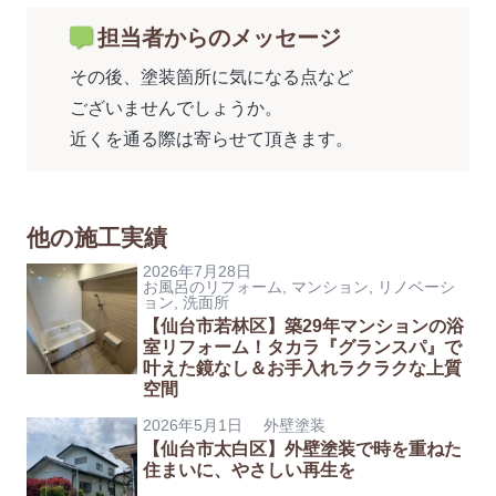
担当者からのメッセージ
その後、塗装箇所に気になる点など
ございませんでしょうか。
近くを通る際は寄らせて頂きます。
他の施工実績
2026年7月28日
お風呂のリフォーム
,
マンション
,
リノベーシ
ョン
,
洗面所
【仙台市若林区】築29年マンションの浴
室リフォーム！タカラ『グランスパ』で
叶えた鏡なし＆お手入れラクラクな上質
空間
2026年5月1日
外壁塗装
【仙台市太白区】外壁塗装で時を重ねた
住まいに、やさしい再生を