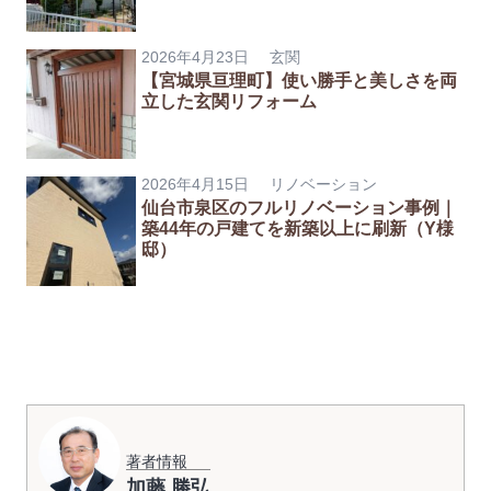
2026年4月23日
玄関
【宮城県亘理町】使い勝手と美しさを両
立した玄関リフォーム
2026年4月15日
リノベーション
仙台市泉区のフルリノベーション事例｜
築44年の戸建てを新築以上に刷新（Y様
邸）
著者情報
加藤 勝弘