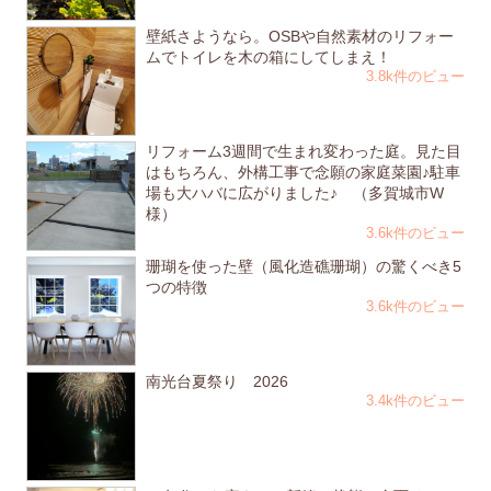
壁紙さようなら。OSBや自然素材のリフォー
ムでトイレを木の箱にしてしまえ！
3.8k件のビュー
リフォーム3週間で生まれ変わった庭。見た目
はもちろん、外構工事で念願の家庭菜園♪駐車
場も大ハバに広がりました♪ （多賀城市W
様）
3.6k件のビュー
珊瑚を使った壁（風化造礁珊瑚）の驚くべき5
つの特徴
3.6k件のビュー
南光台夏祭り 2026
3.4k件のビュー