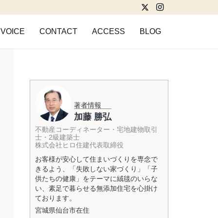
VOICE
CONTACT
ACCESS
BLOG
著者情報
加藤 勝弘
不動産コーディネーター・宅地建物取引
士・2級建築士
株式会社ヒロ住建代表取締役
お客様が安心して住まいづくりを専念で
きるよう、「失敗しない家づくり」「子
供たちの健康」をテーマに絨毯のいらな
い、素足で暮らせる無添加住宅を心掛け
ております。
宮城県
仙台市
在住