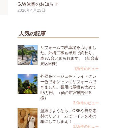
G.W休業のお知らせ
2026年4月23日
人気の記事
リフォームで駐車場を広げまし
た。外構工事も半月で終わり、
車も3台とめられます。（仙台市
泉区M様）
12k件のビュー
外壁をベージュ色・ライトグレ
ー色でオシャレにリフォームで
きました。費用は屋根も含めて
95万円。（仙台市宮城野区S
様）
3.9k件のビュー
壁紙さようなら。OSBや自然素
材のリフォームでトイレを木の
箱にしてしまえ！
3.8k件のビュー