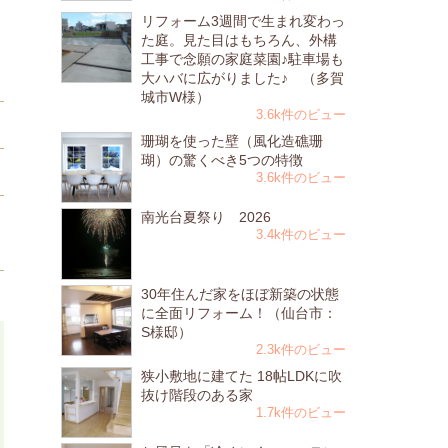
リフォーム3週間で生まれ変わっ
た庭。見た目はもちろん、外構
工事で念願の家庭菜園♪駐車場も
大ハバに広がりました♪ （多賀
城市W様）
3.6k件のビュー
珊瑚を使った壁（風化造礁珊
瑚）の驚くべき5つの特徴
3.6k件のビュー
南光台夏祭り 2026
3.4k件のビュー
30年住んだ家をほぼ新築の状態
に全面リフォーム！（仙台市：
S様邸）
2.3k件のビュー
狭小敷地に建てた 18帖LDKに吹
抜け階段のある家
1.7k件のビュー