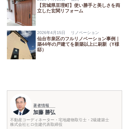
【宮城県亘理町】使い勝手と美しさを両
立した玄関リフォーム
2026年4月15日
リノベーション
仙台市泉区のフルリノベーション事例｜
築44年の戸建てを新築以上に刷新（Y様
邸）
著者情報
加藤 勝弘
不動産コーディネーター・宅地建物取引士・2級建築士
株式会社ヒロ住建代表取締役