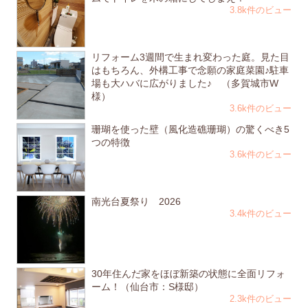
3.8k件のビュー
リフォーム3週間で生まれ変わった庭。見た目
はもちろん、外構工事で念願の家庭菜園♪駐車
場も大ハバに広がりました♪ （多賀城市W
様）
3.6k件のビュー
珊瑚を使った壁（風化造礁珊瑚）の驚くべき5
つの特徴
3.6k件のビュー
南光台夏祭り 2026
3.4k件のビュー
30年住んだ家をほぼ新築の状態に全面リフォ
ーム！（仙台市：S様邸）
2.3k件のビュー