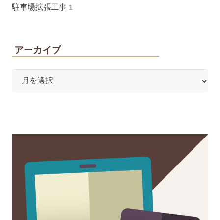
駐車場拡張工事
1
アーカイブ
ア
ー
カ
イ
ブ