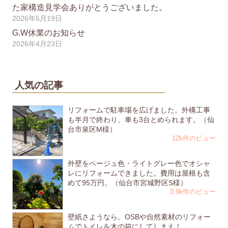
た家構造見学会ありがとうございました。
2026年5月19日
G.W休業のお知らせ
2026年4月23日
人気の記事
リフォームで駐車場を広げました。外構工事
も半月で終わり、車も3台とめられます。（仙
台市泉区M様）
12k件のビュー
外壁をベージュ色・ライトグレー色でオシャ
レにリフォームできました。費用は屋根も含
めて95万円。（仙台市宮城野区S様）
3.9k件のビュー
壁紙さようなら。OSBや自然素材のリフォー
ムでトイレを木の箱にしてしまえ！