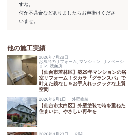
すね。
何か不具合などありましたらお声掛けくださ
いませ。
他の施工実績
2026年7月28日
お風呂のリフォーム
,
マンション
,
リノベーシ
ョン
,
洗面所
【仙台市若林区】築29年マンションの浴
室リフォーム！タカラ『グランスパ』で
叶えた鏡なし＆お手入れラクラクな上質
空間
2026年5月1日
外壁塗装
【仙台市太白区】外壁塗装で時を重ねた
住まいに、やさしい再生を
2026年4月23日
玄関