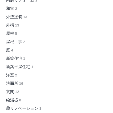
内装リフォーム
1
和室
2
外壁塗装
13
外構
13
屋根
5
屋根工事
2
庭
4
新築住宅
1
新築平屋住宅
1
洋室
2
洗面所
16
玄関
12
給湯器
0
蔵リノベーション
1