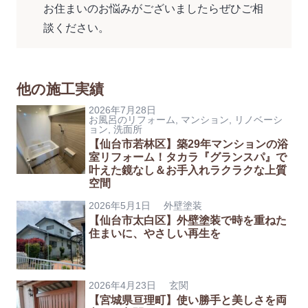
お住まいのお悩みがございましたらぜひご相
談ください。
他の施工実績
2026年7月28日
お風呂のリフォーム
,
マンション
,
リノベーシ
ョン
,
洗面所
【仙台市若林区】築29年マンションの浴
室リフォーム！タカラ『グランスパ』で
叶えた鏡なし＆お手入れラクラクな上質
空間
2026年5月1日
外壁塗装
【仙台市太白区】外壁塗装で時を重ねた
住まいに、やさしい再生を
2026年4月23日
玄関
【宮城県亘理町】使い勝手と美しさを両