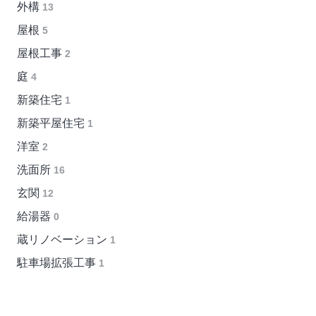
外構
13
屋根
5
屋根工事
2
庭
4
新築住宅
1
新築平屋住宅
1
洋室
2
洗面所
16
玄関
12
給湯器
0
蔵リノベーション
1
駐車場拡張工事
1