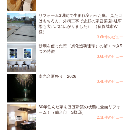
リフォーム3週間で生まれ変わった庭。見た目
はもちろん、外構工事で念願の家庭菜園♪駐車
場も大ハバに広がりました♪ （多賀城市W
様）
3.6k件のビュー
珊瑚を使った壁（風化造礁珊瑚）の驚くべき5
つの特徴
3.6k件のビュー
南光台夏祭り 2026
3.4k件のビュー
30年住んだ家をほぼ新築の状態に全面リフォ
ーム！（仙台市：S様邸）
2.3k件のビュー