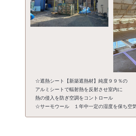
☆遮熱シート【新築遮熱材】純度９９％の
アルミシートで輻射熱を反射させ室内に
熱の侵入を防ぎ空調をコントロール
☆サーモウール １年中一定の湿度を保ち空