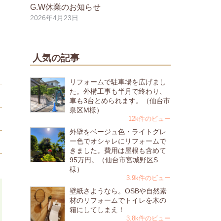
G.W休業のお知らせ
2026年4月23日
人気の記事
リフォームで駐車場を広げまし
た。外構工事も半月で終わり、
車も3台とめられます。（仙台市
泉区M様）
12k件のビュー
外壁をベージュ色・ライトグレ
ー色でオシャレにリフォームで
きました。費用は屋根も含めて
95万円。（仙台市宮城野区S
様）
3.9k件のビュー
壁紙さようなら。OSBや自然素
材のリフォームでトイレを木の
箱にしてしまえ！
3.8k件のビュー