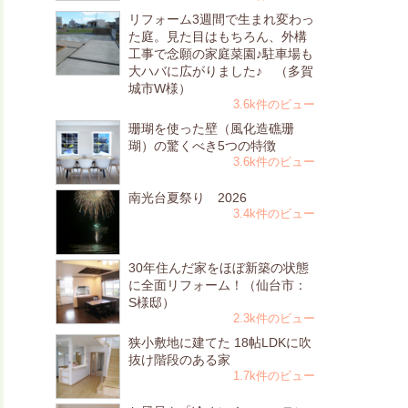
リフォーム3週間で生まれ変わっ
た庭。見た目はもちろん、外構
工事で念願の家庭菜園♪駐車場も
大ハバに広がりました♪ （多賀
城市W様）
3.6k件のビュー
珊瑚を使った壁（風化造礁珊
瑚）の驚くべき5つの特徴
3.6k件のビュー
南光台夏祭り 2026
3.4k件のビュー
30年住んだ家をほぼ新築の状態
に全面リフォーム！（仙台市：
S様邸）
2.3k件のビュー
狭小敷地に建てた 18帖LDKに吹
抜け階段のある家
1.7k件のビュー