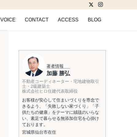
VOICE
CONTACT
ACCESS
BLOG
著者情報
加藤 勝弘
不動産コーディネーター・宅地建物取引
士・2級建築士
株式会社ヒロ住建代表取締役
お客様が安心して住まいづくりを専念で
きるよう、「失敗しない家づくり」「子
供たちの健康」をテーマに絨毯のいらな
い、素足で暮らせる無添加住宅を心掛け
ております。
宮城県
仙台市
在住