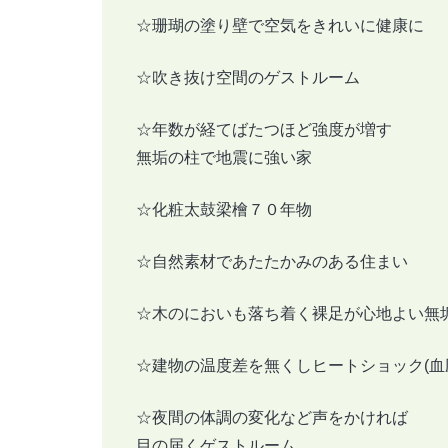
☆珊瑚の塗り壁で空気をきれいに健康に
☆吹き抜け空間のゲストルーム
☆年数が経てばたつほど強度が増す
無垢の柱で地震に強い家
☆化粧太鼓梁檜７０年物
☆自然素材であたたかみのある住まい
☆木のにおいも落ち着く裸足が心地よい無
☆建物の温度差を無くしヒートショック(血
☆夜間の体調の変化など声をかければ
目の届くゲストルーム