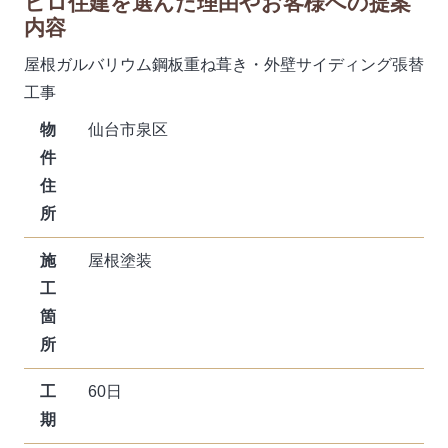
ヒロ住建を選んだ理由やお客様への提案
内容
屋根ガルバリウム鋼板重ね葺き・外壁サイディング張替
工事
物
仙台市泉区
件
住
所
施
屋根塗装
工
箇
所
工
60日
期