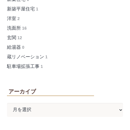
新築平屋住宅
1
洋室
2
洗面所
16
玄関
12
給湯器
0
蔵リノベーション
1
駐車場拡張工事
1
アーカイブ
ア
ー
カ