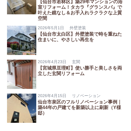
【仙台市若林区】築29年マンションの浴
室リフォーム！タカラ『グランスパ』で
叶えた鏡なし＆お手入れラクラクな上質
空間
2026年5月1日
外壁塗装
【仙台市太白区】外壁塗装で時を重ねた
住まいに、やさしい再生を
2026年4月23日
玄関
【宮城県亘理町】使い勝手と美しさを両
立した玄関リフォーム
2026年4月15日
リノベーション
仙台市泉区のフルリノベーション事例｜
築44年の戸建てを新築以上に刷新（Y様
邸）