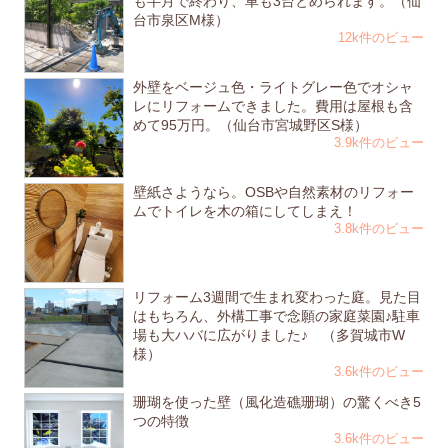
も半月で終わり、車も3台とめられます。（仙
台市泉区M様）
12k件のビュー
外壁をベージュ色・ライトグレー色でオシャ
レにリフォームできました。費用は屋根も含
めて95万円。（仙台市宮城野区S様）
3.9k件のビュー
壁紙さようなら。OSBや自然素材のリフォー
ムでトイレを木の箱にしてしまえ！
3.8k件のビュー
リフォーム3週間で生まれ変わった庭。見た目
はもちろん、外構工事で念願の家庭菜園♪駐車
場も大ハバに広がりました♪ （多賀城市W
様）
3.6k件のビュー
珊瑚を使った壁（風化造礁珊瑚）の驚くべき5
つの特徴
3.6k件のビュー