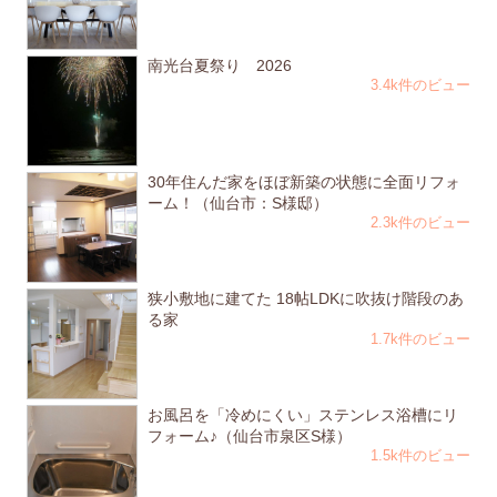
南光台夏祭り 2026
3.4k件のビュー
30年住んだ家をほぼ新築の状態に全面リフォ
ーム！（仙台市：S様邸）
2.3k件のビュー
狭小敷地に建てた 18帖LDKに吹抜け階段のあ
る家
1.7k件のビュー
お風呂を「冷めにくい」ステンレス浴槽にリ
フォーム♪（仙台市泉区S様）
1.5k件のビュー