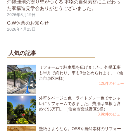
沖縄珊瑚の塗り壁がつくる 本物の自然素材にこだわっ
た家構造見学会ありがとうございました。
2026年5月19日
G.W休業のお知らせ
2026年4月23日
人気の記事
リフォームで駐車場を広げました。外構工事
も半月で終わり、車も3台とめられます。（仙
台市泉区M様）
12k件のビュー
外壁をベージュ色・ライトグレー色でオシャ
レにリフォームできました。費用は屋根も含
めて95万円。（仙台市宮城野区S様）
3.9k件のビュー
壁紙さようなら。OSBや自然素材のリフォー