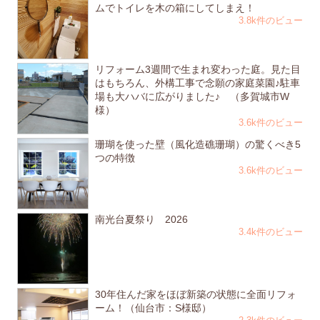
ムでトイレを木の箱にしてしまえ！
3.8k件のビュー
リフォーム3週間で生まれ変わった庭。見た目
はもちろん、外構工事で念願の家庭菜園♪駐車
場も大ハバに広がりました♪ （多賀城市W
様）
3.6k件のビュー
珊瑚を使った壁（風化造礁珊瑚）の驚くべき5
つの特徴
3.6k件のビュー
南光台夏祭り 2026
3.4k件のビュー
30年住んだ家をほぼ新築の状態に全面リフォ
ーム！（仙台市：S様邸）