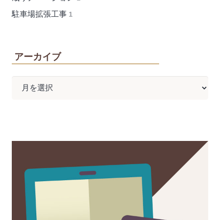
駐車場拡張工事
1
アーカイブ
ア
ー
カ
イ
ブ