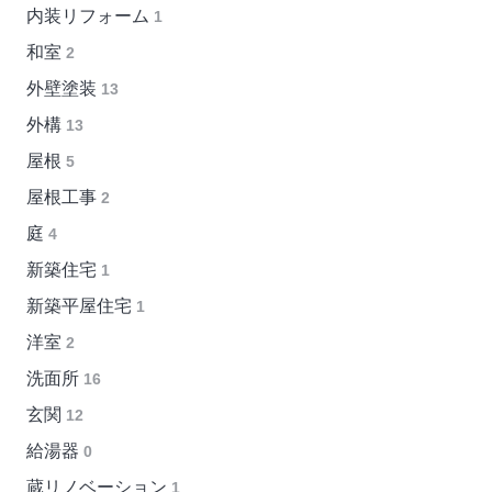
内装リフォーム
1
和室
2
外壁塗装
13
外構
13
屋根
5
屋根工事
2
庭
4
新築住宅
1
新築平屋住宅
1
洋室
2
洗面所
16
玄関
12
給湯器
0
蔵リノベーション
1