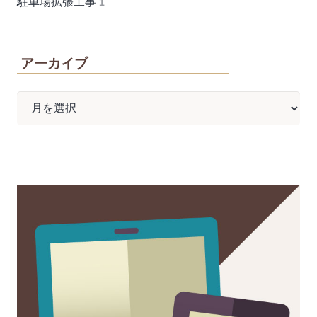
駐車場拡張工事
1
アーカイブ
ア
ー
カ
イ
ブ