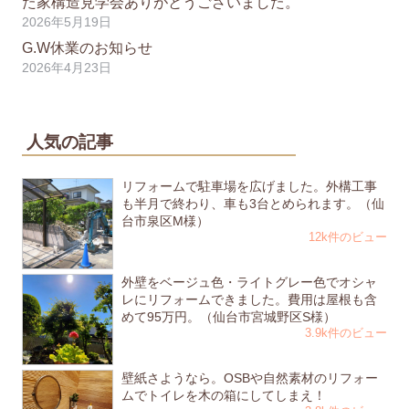
た家構造見学会ありがとうございました。
2026年5月19日
G.W休業のお知らせ
2026年4月23日
人気の記事
リフォームで駐車場を広げました。外構工事
も半月で終わり、車も3台とめられます。（仙
台市泉区M様）
12k件のビュー
外壁をベージュ色・ライトグレー色でオシャ
レにリフォームできました。費用は屋根も含
めて95万円。（仙台市宮城野区S様）
3.9k件のビュー
壁紙さようなら。OSBや自然素材のリフォー
ムでトイレを木の箱にしてしまえ！