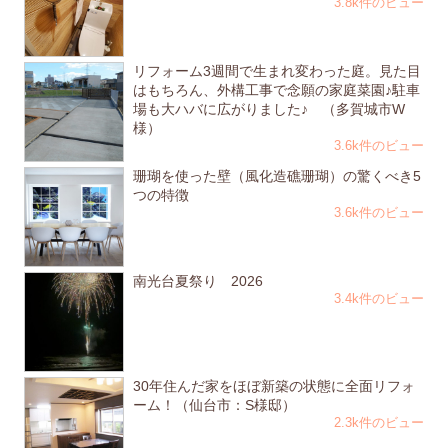
3.8k件のビュー
リフォーム3週間で生まれ変わった庭。見た目
はもちろん、外構工事で念願の家庭菜園♪駐車
場も大ハバに広がりました♪ （多賀城市W
様）
3.6k件のビュー
珊瑚を使った壁（風化造礁珊瑚）の驚くべき5
つの特徴
3.6k件のビュー
南光台夏祭り 2026
3.4k件のビュー
30年住んだ家をほぼ新築の状態に全面リフォ
ーム！（仙台市：S様邸）
2.3k件のビュー