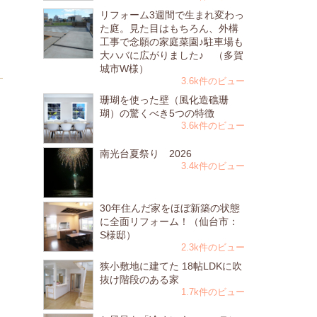
リフォーム3週間で生まれ変わっ
た庭。見た目はもちろん、外構
工事で念願の家庭菜園♪駐車場も
大ハバに広がりました♪ （多賀
城市W様）
3.6k件のビュー
珊瑚を使った壁（風化造礁珊
瑚）の驚くべき5つの特徴
3.6k件のビュー
南光台夏祭り 2026
3.4k件のビュー
30年住んだ家をほぼ新築の状態
に全面リフォーム！（仙台市：
S様邸）
2.3k件のビュー
狭小敷地に建てた 18帖LDKに吹
抜け階段のある家
1.7k件のビュー