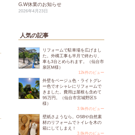
G.W休業のお知らせ
2026年4月23日
人気の記事
リフォームで駐車場を広げまし
た。外構工事も半月で終わり、
車も3台とめられます。（仙台市
泉区M様）
12k件のビュー
外壁をベージュ色・ライトグレ
ー色でオシャレにリフォームで
きました。費用は屋根も含めて
95万円。（仙台市宮城野区S
様）
3.9k件のビュー
壁紙さようなら。OSBや自然素
材のリフォームでトイレを木の
箱にしてしまえ！
3.8k件のビュー