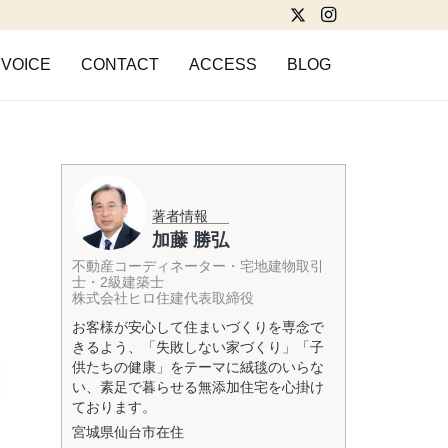
VOICE
CONTACT
ACCESS
BLOG
著者情報
加藤 勝弘
不動産コーディネーター・宅地建物取引
士・2級建築士
株式会社ヒロ住建代表取締役
お客様が安心して住まいづくりを専念で
きるよう、「失敗しない家づくり」「子
供たちの健康」をテーマに絨毯のいらな
い、素足で暮らせる無添加住宅を心掛け
ております。
宮城県
仙台市
在住