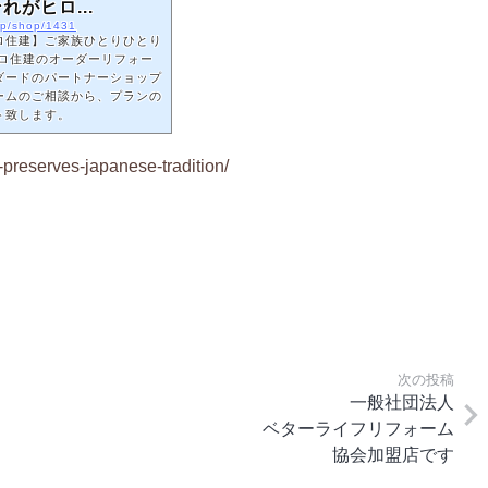
がヒロ...
.jp/shop/1431
ロ住建】ご家族ひとりひとり
ヒロ住建のオーダーリフォー
ダードのパートナーショップ
ームのご相談から、プランの
ト致します。
-preserves-japanese-tradition/
次の投稿
一般社団法人
ベターライフリフォーム
協会加盟店です