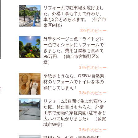
リフォームで駐車場を広げまし
た。外構工事も半月で終わり、
車も3台とめられます。（仙台市
泉区M様）
12k件のビュー
外壁をベージュ色・ライトグレ
ー色でオシャレにリフォームで
きました。費用は屋根も含めて
95万円。（仙台市宮城野区S
様）
3.9k件のビュー
壁紙さようなら。OSBや自然素
材のリフォームでトイレを木の
箱にしてしまえ！
町
3.8k件のビュー
リフォーム3週間で生まれ変わっ
た庭。見た目はもちろん、外構
工事で念願の家庭菜園♪駐車場も
大ハバに広がりました♪ （多賀
城市W様）
3.6k件のビュー