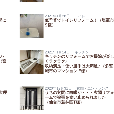
2021年1月28日
トイレ
間に
低予算でトイレリフォーム！（塩竈市
S様）
2021年1月14日
キッチン
はハ
キッチンのリフォームでお掃除が楽し
（宮
くラクラク♪
収納満足・使い勝手は大満足♫（多賀
城市のマンション F様）
2020年12月31日
玄関・エントランス
大理
うちの玄関に白蟻が・・・玄関リフォ
ームで被害を食い止められました
（仙台市若林区T様）