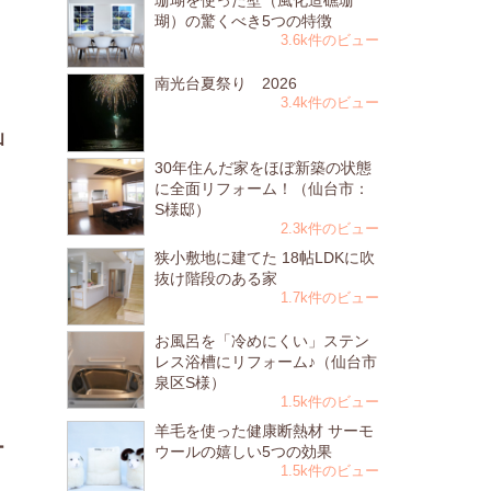
珊瑚を使った壁（風化造礁珊
瑚）の驚くべき5つの特徴
3.6k件のビュー
南光台夏祭り 2026
3.4k件のビュー
仙
30年住んだ家をほぼ新築の状態
に全面リフォーム！（仙台市：
S様邸）
2.3k件のビュー
狭小敷地に建てた 18帖LDKに吹
抜け階段のある家
1.7k件のビュー
お風呂を「冷めにくい」ステン
レス浴槽にリフォーム♪（仙台市
泉区S様）
1.5k件のビュー
羊毛を使った健康断熱材 サーモ
ー
ウールの嬉しい5つの効果
1.5k件のビュー