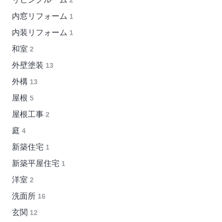
2
内窓リフォーム
1
内装リフォーム
1
和室
2
外壁塗装
13
外構
13
屋根
5
屋根工事
2
庭
4
新築住宅
1
新築平屋住宅
1
洋室
2
洗面所
16
玄関
12