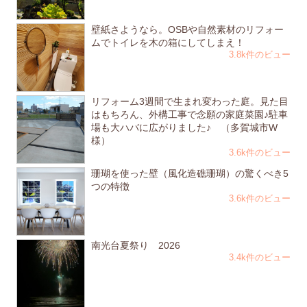
壁紙さようなら。OSBや自然素材のリフォー
ムでトイレを木の箱にしてしまえ！
3.8k件のビュー
リフォーム3週間で生まれ変わった庭。見た目
はもちろん、外構工事で念願の家庭菜園♪駐車
場も大ハバに広がりました♪ （多賀城市W
様）
3.6k件のビュー
珊瑚を使った壁（風化造礁珊瑚）の驚くべき5
つの特徴
3.6k件のビュー
南光台夏祭り 2026
3.4k件のビュー