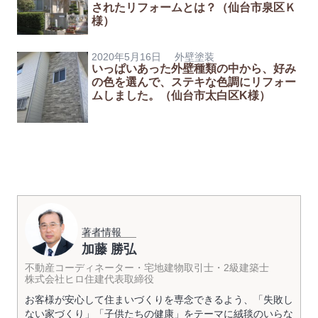
されたリフォームとは？（仙台市泉区Ｋ
様）
2020年5月16日
外壁塗装
いっぱいあった外壁種類の中から、好み
の色を選んで、ステキな色調にリフォー
ムしました。（仙台市太白区K様）
著者情報
加藤 勝弘
不動産コーディネーター・宅地建物取引士・2級建築士
株式会社ヒロ住建代表取締役
お客様が安心して住まいづくりを専念できるよう、「失敗し
ない家づくり」「子供たちの健康」をテーマに絨毯のいらな