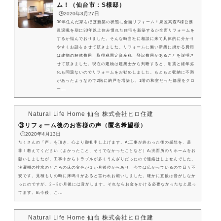
ム！（仙台市：S様邸）
🕒️2020年3月27日
30年住んだ家をほぼ新築の状態に全面リフォーム！泉区高森S様公務
員退職を期に30年以上住み慣れた住宅を新築するか全面リフォームを
するか悩んでおりました。そんな時当社に相談に来て具体的に分かり
やすくお話をさせて頂きました。リフォームに無い新築に掛かる費用
は建物の解体費用、取得税固定資産税、登記費用があることを説明さ
せて頂きました。現在の建物は建築士から判断すると、耐震と経年劣
化も問題ないのでリフォームをお勧めしました。もともと収納に不満
があったようなので2階に納戸を増築し、1階の和室だった部屋をクロ
ー...
Natural Life Home 仙台 株式会社ヒロ住建
③リフォーム後のお客様の声（匿名希望様）
🕒️2020年4月13日
たくさんの「声」を頂き、心より御礼申し上げます。A;工事が終わった後の感想を、是
非！教えてください（よかったこと、そうでなかったことなど）A;洗面所のリホームをお
願いしましたが、工事中からトラブルが多くうんざりだったので連絡はしませんでした。
洗濯機の排水のところの床の変色が１か月後位からあり、今では広がっているので日々不
安です。見積もりの時に床鳴りがあると言われお願いしました。確かに直後は音がしなか
ったのですが、2～3か月後には音がします。それならお金をかける必要なかったなと思っ
てます。B;今後、こ...
Natural Life Home 仙台 株式会社ヒロ住建