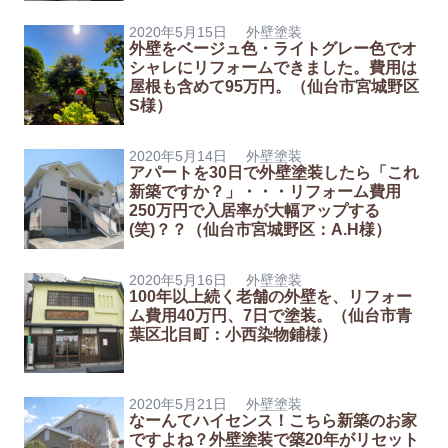
2020年5月15日
外壁塗装
外壁をベージュ色・ライトグレー色でオ
シャレにリフォームできました。費用は
屋根も含めて95万円。（仙台市宮城野区
S様）
2020年5月14日
外壁塗装
アパートを30日で外壁塗装したら「これ
新築ですか？」・・・リフォーム費用
250万円で入居率が大幅アップする
(笑)？？（仙台市宮城野区：A.H様）
2020年5月16日
外壁塗装
100年以上続く老舗の外壁を、リフォー
ム費用40万円、7日で塗装。（仙台市青
葉区北目町：小西染物鋪様）
2020年5月21日
外壁塗装
なーんてハイセンス！こちら新築のお家
ですよね？外壁塗装で築20年がリセット