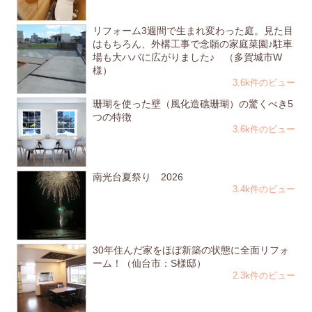
リフォーム3週間で生まれ変わった庭。見た目
はもちろん、外構工事で念願の家庭菜園♪駐車
場も大ハバに広がりました♪ （多賀城市W
様）
3.6k件のビュー
珊瑚を使った壁（風化造礁珊瑚）の驚くべき5
つの特徴
3.6k件のビュー
南光台夏祭り 2026
3.4k件のビュー
30年住んだ家をほぼ新築の状態に全面リフォ
ーム！（仙台市：S様邸）
2.3k件のビュー