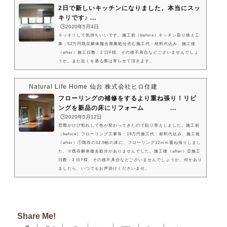
2日で新しいキッチンになりました。本当にスッ
キリです♪ ...
🕒️2020年5月4日
スッキリして気持ちいいです。施工前（before）キッチン取り換え工
事：52万円既存解体撤去廃棄処分含む施工代・材料代込み。施工後
（after）施工日数：2 日F様、その後不具合などございませんでしょ
うか。また近くを通る際は寄らせて頂きます。
Natural Life Home 仙台 株式会社ヒロ住建
フローリングの補修をするより重ね張り！リビ
ングを新品の床にリフォーム ...
🕒️2020年5月12日
窓際がひび割れして色が変わってきたので貼り替えしました。施工前
（before）フローリング工事等：19万円施工代・材料代込み。施工後
（after）①既存の12.5帖の床に、フローリング12ｍｍ重ね張りしまし
た。※既存解体撤去処分がありませんでした。施工後（after）②施工
日数：3 日Y様、その後不具合などございませんでしょうか。何かあり
ましたら、いつでもお声掛けくださいませ。
Share Me!