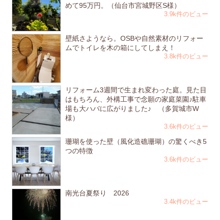
めて95万円。（仙台市宮城野区S様）
3.9k件のビュー
壁紙さようなら。OSBや自然素材のリフォー
ムでトイレを木の箱にしてしまえ！
3.8k件のビュー
リフォーム3週間で生まれ変わった庭。見た目
はもちろん、外構工事で念願の家庭菜園♪駐車
場も大ハバに広がりました♪ （多賀城市W
様）
3.6k件のビュー
珊瑚を使った壁（風化造礁珊瑚）の驚くべき5
つの特徴
3.6k件のビュー
南光台夏祭り 2026
3.4k件のビュー