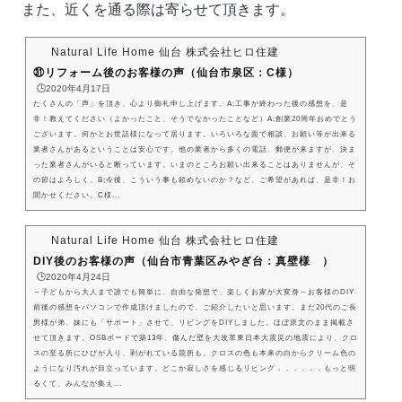
また、近くを通る際は寄らせて頂きます。
Natural Life Home 仙台 株式会社ヒロ住建
㉛リフォーム後のお客様の声（仙台市泉区：C様）
🕒️2020年4月17日
たくさんの「声」を頂き、心より御礼申し上げます。A;工事が終わった後の感想を、是
非！教えてください（よかったこと、そうでなかったことなど）A;創業20周年おめでとう
ございます。何かとお世話様になって居ります。いろいろな面で相談、お願い等が出来る
業者さんがあるということは安心です。他の業者から多くの電話、郵便が来ますが、決ま
った業者さんがいると断っています。いまのところお願い出来ることはありませんが、そ
の節はよろしく。B;今後、こういう事も頼めないのか？など、ご希望があれば、是非！お
聞かせください。C様...
Natural Life Home 仙台 株式会社ヒロ住建
DIY後のお客様の声（仙台市青葉区みやぎ台：真壁様 ）
🕒️2020年4月24日
～子どもから大人まで誰でも簡単に、自由な発想で、楽しくお家が大変身～お客様のDIY
前後の感想をパソコンで作成頂けましたので、ご紹介したいと思います。まだ20代のご長
男様が弟、妹にも「サポート」させて、リビングをDIYしました。ほぼ原文のまま掲載さ
せて頂きます。OSBボードで築13年、傷んだ壁を大改革東日本大震災の地震により、クロ
スの至る所にひびが入り、剥がれている箇所も。クロスの色も本来の白からクリーム色の
ようになり汚れが目立っています。どこか寂しさを感じるリビング．．．．．．もっと明
るくて、みんなが集え...