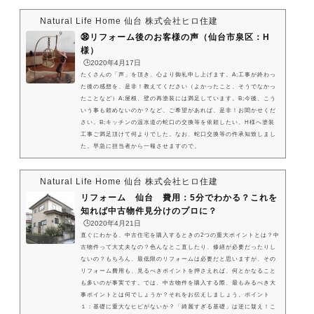
Natural Life Home 仙台 株式会社ヒロ住建
㊳リフォーム後のお客様の声（仙台市泉区：H
様）
🕒️2020年4月17日
たくさんの「声」を頂き、心より御礼申し上げます。A;工事が終わっ
た後の感想を、是非！教えてください（よかったこと、そうでなかっ
たことなど）A;屋根、壁の再塗装には満足しています。B;今後、こう
いう事も頼めないのか？など、ご希望があれば、是非！お聞かせくだ
さい。B;キッチンの温水道の蛇口の交換等を依頼したい。H様へ塗装
工事ご満足頂けて何よりでした。なお、蛇口交換等の件承知致しまし
た。早急に担当者から一報させますので。
Natural Life Home 仙台 株式会社ヒロ住建
リフォーム 仙台 費用：5分でわかる？これを
知れば中古物件見分けのプロに？
🕒️2020年4月21日
直ぐにわかる、中古住宅を購入するときの2つの重大ポイントとは？中
古物件って大丈夫なの？色んなとこ直したり、修繕が必要だったりし
ないの？もちろん、最低限のリフォームは必要だと思いますが、その
リフォーム費用も、見るべきポイントを押さえれば、何とかなること
も多いのが事実です。では、中古物件を購入する際、最もみるべき大
事ポイントとは何でしょうか？それをお伝えしましょう。ポイント
１：基礎に重大なヒビがないか？「綺麗すぎる基礎」は逆に疑え！こ