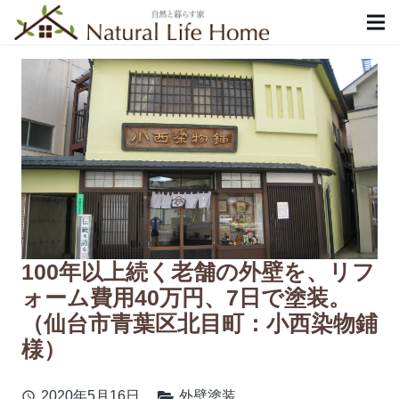
100年以上続く老舗の外壁を、リフ
ォーム費用40万円、7日で塗装。
（仙台市青葉区北目町：小西染物鋪
様）
2020年5月16日
外壁塗装
schedule