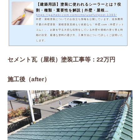
【建築用語】塗装に使われるシーラーとは？役
割・種類・重要性を解説 | 外壁・屋根...
https://gaiheki-com.com/cms/useful/post-1393/
外壁・屋根塗装についてのお役立ち情報を公開しています。追加費用
不要の外壁塗装・屋根塗装見積もり依頼なら「外壁.com（外壁ドット
コム）」。お家を守る大切な役割をしている外壁や屋根の塗り替え時
期の目安、最適な塗料の選び方、工事方法について詳しくご説明いた
します。
セメント瓦（屋根）塗装工事等：22万円
施工後（after）