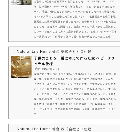
名取市にA様邸の新築工事が着工しました。1F 15.5坪・2F 15.5
坪 延床面積31坪の3LDK総二階住宅です。リビングある吹抜けとデ
ザイン階段、2階にある多目的広々ホールのあるこだわりの子育て住
宅！4ヶ月間のこの建物の施工をご覧下さい！ 地盤調査〜基礎工事地
盤調査の結果軟弱地盤と判明したため、鋼管杭29本を5～6ｍ打ち込み
しました。基礎工事の開始です。防湿シートの作業下からの湿気をこ
のシートを敷くことで床下の湿気を防ぎます。 基礎コンクリート工事
の作業開始です。外周部を型枠で囲い規定の鉄筋でこの家の基礎...
Natural Life Home 仙台 株式会社ヒロ住建
子供のことを一番に考えて作った家 ベビーナチ
ュラル仕様
🕒️2019年7月25日
今回ご紹介するお宅はお子様2人と夫婦の4人ぐらしの仲良し家族。家
族が集って自然にふれあいながら笑い声が家中に響き渡る。そんなラ
イフスタイルを望んで作り上げた住まいです。注文住宅ならではのク
オリティと自由度はきっとあなたの家づくりにも参考になるはず。ゆ
っくりとご覧ください。ここが見どころ！開放感のあるリビング吹き
抜け無垢のフローリング、無垢の柱のあるリビングには開放感のある
吹き抜けがあります。階段の引出し収納階段下には収納を設けまし
た。デットスペースの有効利用で収納たっぷり。珊瑚の壁で仕上げた
ニ...
Natural Life Home 仙台 株式会社ヒロ住建