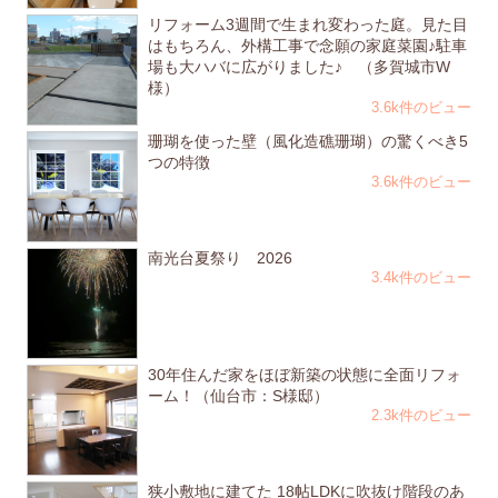
リフォーム3週間で生まれ変わった庭。見た目
はもちろん、外構工事で念願の家庭菜園♪駐車
場も大ハバに広がりました♪ （多賀城市W
様）
3.6k件のビュー
珊瑚を使った壁（風化造礁珊瑚）の驚くべき5
つの特徴
3.6k件のビュー
南光台夏祭り 2026
3.4k件のビュー
30年住んだ家をほぼ新築の状態に全面リフォ
ーム！（仙台市：S様邸）
2.3k件のビュー
狭小敷地に建てた 18帖LDKに吹抜け階段のあ