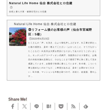
Natural Life Home 仙台 株式会社ヒロ住建
🕒️
自然と暮らす家・健康住宅のヒロ住建
Natural Life Home 仙台 株式会社ヒロ住建
㉕リフォーム後のお客様の声（仙台市宮城野
区：S様）
🕒️2020年4月15日
たくさんの「声」を頂き、心より御礼申し上げます。A;工事が終わっ
た後の感想を、是非！教えてください（よかったこと、そうでなかっ
たことなど）A;先日は大変お世話になりましてありがとうございまし
た。キッチンのアコーディオン式網戸、洗面所のクロス張替え、お風
呂の水栓水漏れ交換など、小さなことまで親切丁寧に快く直して頂き
感謝しています。お陰様で快適に暮らしています。B;今後、こういう
事も頼めないのか？など、ご希望があれば、是非！お聞かせくださ
い。B;今後、マンションも年数が経つので、水回り、給湯器、畳やふ
す...
Share Me!