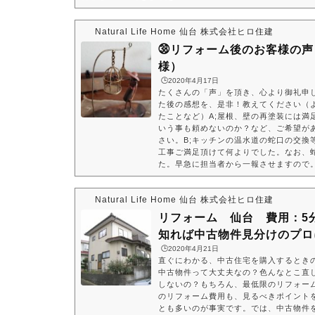
Natural Life Home 仙台 株式会社ヒロ住建
㊳リフォーム後のお客様の声
様）
🕒️2020年4月17日
たくさんの「声」を頂き、心より御礼申し
た後の感想を、是非！教えてください（
たことなど）A;屋根、壁の再塗装には満
いう事も頼めないのか？など、ご希望が
さい。B;キッチンの温水道の蛇口の交換
工事ご満足頂けて何よりでした。なお、
た。早急に担当者から一報させますので
Natural Life Home 仙台 株式会社ヒロ住建
リフォーム 仙台 費用：5
知れば中古物件見分けのプロ
🕒️2020年4月21日
直ぐにわかる、中古住宅を購入するとき
中古物件って大丈夫なの？色んなとこ直
しないの？もちろん、最低限のリフォー
のリフォーム費用も、見るべきポイント
とも多いのが事実です。では、中古物件