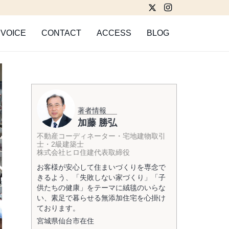
VOICE
CONTACT
ACCESS
BLOG
著者情報
加藤 勝弘
不動産コーディネーター・宅地建物取引
士・2級建築士
株式会社ヒロ住建代表取締役
お客様が安心して住まいづくりを専念で
きるよう、「失敗しない家づくり」「子
供たちの健康」をテーマに絨毯のいらな
い、素足で暮らせる無添加住宅を心掛け
ております。
宮城県
仙台市
在住