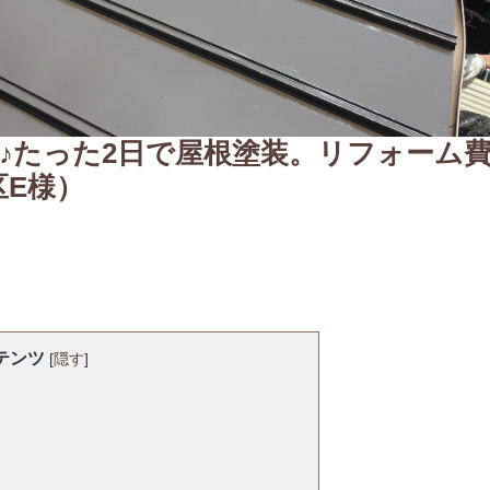
♪たった2日で屋根塗装。リフォーム
区E様）
テンツ
[
隠す
]