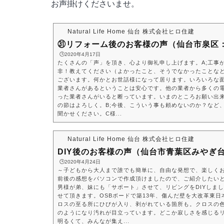
お声掛けくださいませ。
Natural Life Home 仙台 株式会社ヒロ住建
㉛リフォーム後のお客様の声（仙台市泉区
🕒️2020年4月17日
たくさんの「声」を頂き、心より御礼申し上げます。A;工事
非！教えてください（よかったこと、そうでなかったことなど）
ございます。何かとお世話様になって居ります。いろいろな
業者さんがあるということは安心です。他の業者から多くの
った業者さんがいると断っています。いまのところお願い出
の節はよろしく。B;今後、こういう事も頼めないのか？など
聞かせください。C様...
Natural Life Home 仙台 株式会社ヒロ住建
DIY後のお客様の声（仙台市青葉区みやぎ
🕒️2020年4月24日
～子どもから大人まで誰でも簡単に、自由な発想で、楽しくお
前後の感想をパソコンで作成頂けましたので、ご紹介したいと
男様が弟、妹にも「サポート」させて、リビングをDIYしま
せて頂きます。OSBボードで築13年、傷んだ壁を大改革東
ロスの至る所にひびが入り、剥がれている箇所も。クロスの
のようになり汚れが目立っています。どこか寂しさを感じる
明るくて、みんなが集え...