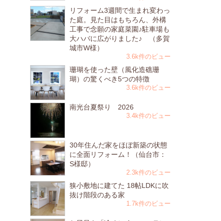
リフォーム3週間で生まれ変わっ
た庭。見た目はもちろん、外構
工事で念願の家庭菜園♪駐車場も
大ハバに広がりました♪ （多賀
城市W様）
3.6k件のビュー
珊瑚を使った壁（風化造礁珊
瑚）の驚くべき5つの特徴
3.6k件のビュー
南光台夏祭り 2026
3.4k件のビュー
30年住んだ家をほぼ新築の状態
に全面リフォーム！（仙台市：
S様邸）
2.3k件のビュー
狭小敷地に建てた 18帖LDKに吹
抜け階段のある家
1.7k件のビュー