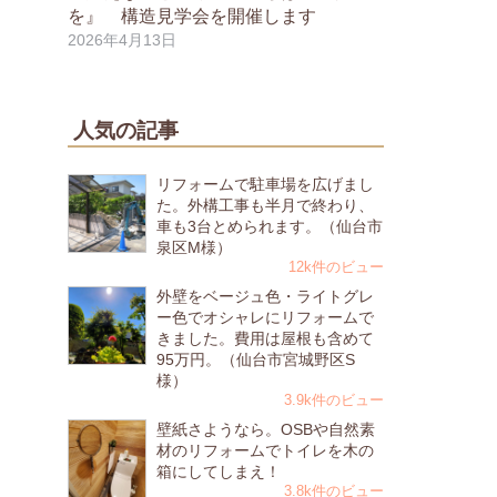
を』 構造見学会を開催します
2026年4月13日
人気の記事
リフォームで駐車場を広げまし
た。外構工事も半月で終わり、
車も3台とめられます。（仙台市
泉区M様）
12k件のビュー
外壁をベージュ色・ライトグレ
ー色でオシャレにリフォームで
きました。費用は屋根も含めて
95万円。（仙台市宮城野区S
様）
3.9k件のビュー
壁紙さようなら。OSBや自然素
材のリフォームでトイレを木の
箱にしてしまえ！
3.8k件のビュー