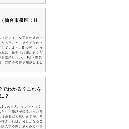
（仙台市泉区：H
上げます。A;工事が終わっ
よかったこと、そうでなかっ
足しています。B;今後、こう
あれば、是非！お聞かせくだ
等を依頼したい。H様へ塗装
蛇口交換等の件承知致しまし
。
分でわかる？これを
に？
の2つの重大ポイントとは？
したり、修繕が必要だったり
ムは必要だと思いますが、そ
を押さえれば、何とかなるこ
を購入する際、最もみるべき