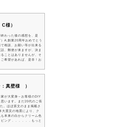
：C様）
が終わった後の感想を、是
A;創業20周年おめでとう
面で相談、お願い等が出来る
電話、郵便が来ますが、決ま
来ることはありませんが、そ
、ご希望があれば、是非！お
台：真壁様 ）
家が大変身～お客様のDIY
思います。まだ20代のご長
した。ほぼ原文のまま掲載さ
日本大震災の地震により、ク
色も本来の白からクリーム色
リビング．．．．．．もっと