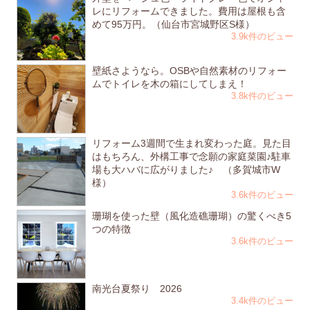
レにリフォームできました。費用は屋根も含
めて95万円。（仙台市宮城野区S様）
3.9k件のビュー
壁紙さようなら。OSBや自然素材のリフォー
ムでトイレを木の箱にしてしまえ！
3.8k件のビュー
リフォーム3週間で生まれ変わった庭。見た目
はもちろん、外構工事で念願の家庭菜園♪駐車
場も大ハバに広がりました♪ （多賀城市W
様）
3.6k件のビュー
珊瑚を使った壁（風化造礁珊瑚）の驚くべき5
つの特徴
3.6k件のビュー
南光台夏祭り 2026
3.4k件のビュー