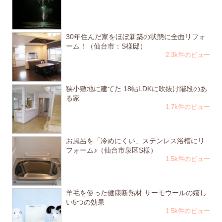
30年住んだ家をほぼ新築の状態に全面リフォ
ーム！（仙台市：S様邸）
2.3k件のビュー
狭小敷地に建てた 18帖LDKに吹抜け階段のあ
る家
1.7k件のビュー
お風呂を「冷めにくい」ステンレス浴槽にリ
フォーム♪（仙台市泉区S様）
1.5k件のビュー
羊毛を使った健康断熱材 サーモウールの嬉し
い5つの効果
1.5k件のビュー